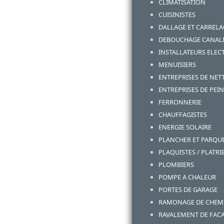
CLIMATISATION
CUISINISTES
DALLAGE ET CARRELA
DEBOUCHAGE CANALI
INSTALLATEURS ELECT
MENUISIERS
ENTREPRISES DE NET
ENTREPRISES DE PEI
FERRONNERIE
CHAUFFAGISTES
ENERGIE SOLAIRE
PLANCHER ET PARQU
PLAQUISTES / PLATRI
PLOMBIERS
POMPE A CHALEUR
PORTES DE GARAGE
RAMONAGE DE CHEM
RAVALEMENT DE FAC