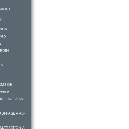
MIDITE
S:
ANDA
INES
E
ARDIN
LS
RME DE
vence
RRELAGE A Aix-
AUFFAGE A Aix-
IMATISATION A