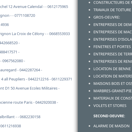
CONSTRUCTEURS DE
hel 12 Avenue Calendal - - 0612175965
TRAVAUX DE TOITURE
ignon - - 0771108720
GROS-OEUVRE:
14936
ENTREPRISES DE DE
ENTREPRISES DE MA
gnon La Croix de Célony - - 0668553933
ENTREPRISES D'ISOL
442668520 -
FENETRES ET PORTES
488417571 -
ENTREPRISES DE TE
- 0967562080 -
ENTREPRISES DE RE
LOCATION DE BENNE
auregard - 0442287264 -
LOCATION DE MATERI
 all Peupliers - 0442212216 - 0611229371
MAISONS BOIS ET OS
 D1 50 Avenue Ecoles Militaires -
MARBRES-GRANIT-PIE
MATERIAUX DE CONS
ienne route Paris - 0442920038 -
VOLETS ET STORES
SECOND OEUVRE:
brillant - - 0682230158
ALARME DE MAISON
- 0611216938