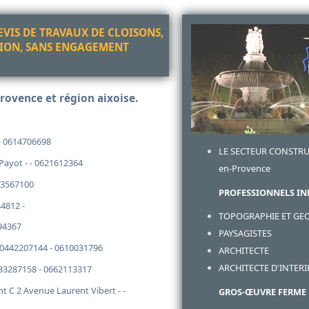
VIS DE TRAVAUX DE CLOISONS,
EGION, SANS ENGAGEMENT
Provence et région aixoise.
- 0614706698
LE SECTEUR CONSTRU
ayot - - 0621612364
en-Provence
83567100
PROFESSIONNELS IN
4812 -
TOPOGRAPHIE ET GE
394367
PAYSAGISTES
- 0442207144 - 0610031796
ARCHITECTE
ARCHITECTE D'INTER
83287158 - 0662113317
 C 2 Avenue Laurent Vibert - -
GROS-ŒUVRE FERME