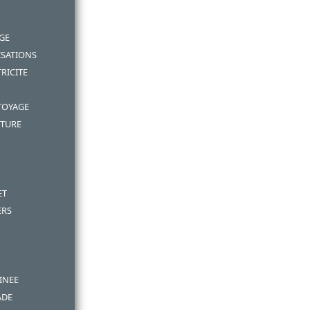
GE
SATIONS
RICITE
TOYAGE
NTURE
ET
ERS
INEE
ADE