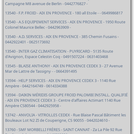
Campagne M8 avenue de Berlin - 0442776827 -
13540 - F.P. FROID - AIX EN PROVENCE - 180 all Etoile - - 0649986817
13540 - A.S EQUIPEMENT SERVICES - AIX EN PROVENCE - 1950 Route
Colonel Maurice Bellec - 0442963909 -
13540 - A.D. SERVICES - AIX EN PROVENCE - 385 Chemin Fusains -
0442922401 - 0625173692
13540 - INTER GAZ CLIMATISATION - PUYRICARD - 5135 Route
d'Avignon, Espace Celestin Coq - 0491507224 - 0631403468
13545 - BLAISE ANTHONY - AIX EN PROVENCE CEDEX 3 - 27 Avenue
Mar de Lattre de Tassigny - - 0664391495
13594 - HELP SERVICES - AIX EN PROVENCE CEDEX 3 - 1140 Rue
Ampère - 0442164749 - 0614334388
13594 - DAIKIN MÉRIDIS GROUPE FROID PALOMBI INSTALL. QUALIFIÉ
- AIX EN PROVENCE CEDEX 3 - Centre d'affaires Actimart 1140 Rue
Ampère CS80544 - 0442925958 -
13742 - ANVOLIA - VITROLLES CEDEX - Rue Blaise Pascal Bâtiment les
Bouleaux Lot N2 ZI de Couperigne, CS 90055 - 0442024610 -
13760 - SMF MORBELLI FRÈRES - SAINT CANNAT - Za La Pile 92 Rue