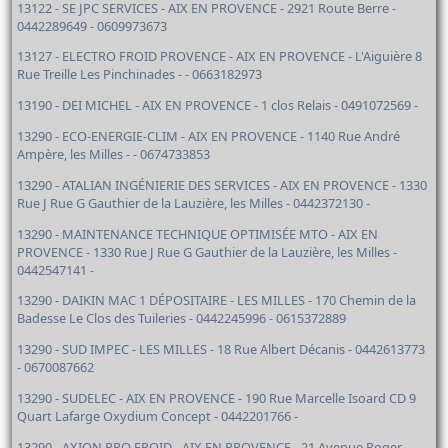
13122 - SE JPC SERVICES - AIX EN PROVENCE - 2921 Route Berre -
0442289649 - 0609973673
13127 - ELECTRO FROID PROVENCE - AIX EN PROVENCE - L'Aiguière 8
Rue Treille Les Pinchinades - - 0663182973
13190 - DEI MICHEL - AIX EN PROVENCE - 1 clos Relais - 0491072569 -
13290 - ECO-ENERGIE-CLIM - AIX EN PROVENCE - 1140 Rue André
Ampère, les Milles - - 0674733853
13290 - ATALIAN INGÉNIERIE DES SERVICES - AIX EN PROVENCE - 1330
Rue J Rue G Gauthier de la Lauzière, les Milles - 0442372130 -
13290 - MAINTENANCE TECHNIQUE OPTIMISÉE MTO - AIX EN
PROVENCE - 1330 Rue J Rue G Gauthier de la Lauzière, les Milles -
0442547141 -
13290 - DAIKIN MAC 1 DÉPOSITAIRE - LES MILLES - 170 Chemin de la
Badesse Le Clos des Tuileries - 0442245996 - 0615372889
13290 - SUD IMPEC - LES MILLES - 18 Rue Albert Décanis - 0442613773
- 0670087662
13290 - SUDELEC - AIX EN PROVENCE - 190 Rue Marcelle Isoard CD 9
Quart Lafarge Oxydium Concept - 0442201766 -
13290 - AXION PRO FROID - AIX EN PROVENCE - 21 Avenue Roger