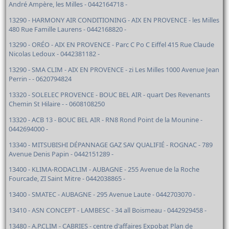
André Ampère, les Milles - 0442164718 -
13290 - HARMONY AIR CONDITIONING - AIX EN PROVENCE - les Milles
480 Rue Famille Laurens - 0442168820 -
13290 - ORÉO - AIX EN PROVENCE - Parc C Po C Eiffel 415 Rue Claude
Nicolas Ledoux - 0442381182 -
13290 - SMA CLIM - AIX EN PROVENCE - zi Les Milles 1000 Avenue Jean
Perrin - - 0620794824
13320 - SOLELEC PROVENCE - BOUC BEL AIR - quart Des Revenants
Chemin St Hilaire - - 0608108250
13320 - ACB 13 - BOUC BEL AIR - RN8 Rond Point de la Mounine -
0442694000 -
13340 - MITSUBISHI DÉPANNAGE GAZ SAV QUALIFIÉ - ROGNAC - 789
Avenue Denis Papin - 0442151289 -
13400 - KLIMA-RODACLIM - AUBAGNE - 255 Avenue de la Roche
Fourcade, ZI Saint Mitre - 0442038865 -
13400 - SMATEC - AUBAGNE - 295 Avenue Laute - 0442703070 -
13410 - ASN CONCEPT - LAMBESC - 34 all Boismeau - 0442929458 -
13480 - A.P.CLIM - CABRIES - centre d'affaires Expobat Plan de