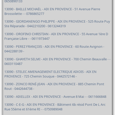
0650890133
13090 - BAILLE MICHAËL - AIX EN PROVENCE - 51 Avenue Pierre
Brossolette - - 0786865277
13090 - GIORDANENGO PHILIPPE - AIX EN PROVENCE - 525 Route Puy
Ste Réparade - 0442210200 - 0613244319
13090 - OROFINO CHRISTIAN - AIX EN PROVENCE - 55 Avenue 1ère D
Française Libre - - 0611973447
13090 - PEREZ FRANÇOIS - AIX EN PROVENCE - 60 Route Avignon -
0442288139 -
13090 - GHAYETH SELMI - AIX EN PROVENCE - 700 Chemin Beauvalle - -
0603110487
13090 - STELEC AMENAGEMENT ELECTRIQUE AIXOIS - AIX EN
PROVENCE - 725 Chemin Souque - 0442572146 -
13090 - ZONCO RENÉ-JEAN - AIX EN PROVENCE - 885 Chemin Pont
Rout - 0442644738 -
13090 - AIXELLEX - AIX EN PROVENCE - Avenue 8 Mai - - 0611666848
13090 - C-E-G - AIX EN PROVENCE - Bâtiment 6b résid Pont De L Arc
Rue 55ème et 61ème RI - - 0750989048