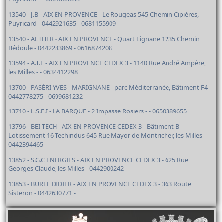
13540 - J.B - AIX EN PROVENCE - Le Rougeas 545 Chemin Cipières,
Puyricard - 0442921635 - 0681155909
13540 - ALTHER - AIX EN PROVENCE - Quart Lignane 1235 Chemin
Bédoule - 0442283869 - 0616874208
13594 - A.T.E - AIX EN PROVENCE CEDEX 3 - 1140 Rue André Ampère,
les Milles - - 0634412298
13700 - PASÉRI YVES - MARIGNANE - parc Méditerranée, Bâtiment F4 -
0442778275 - 0699681232
13710 - L.S.E.I - LA BARQUE - 2 Impasse Rosiers - - 0650389655
13796 - BEI TECH - AIX EN PROVENCE CEDEX 3 - Bâtiment B
Lotissement 16 Techindus 645 Rue Mayor de Montricher, les Milles -
0442394465 -
13852 - S.G.C ENERGIES - AIX EN PROVENCE CEDEX 3 - 625 Rue
Georges Claude, les Milles - 0442900242 -
13853 - BURLE DIDIER - AIX EN PROVENCE CEDEX 3 - 363 Route
Sisteron - 0442630771 -