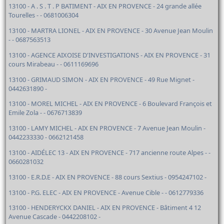
13100 - A . S . T . P BATIMENT - AIX EN PROVENCE - 24 grande allée
Tourelles - - 0681006304
13100 - MARTRA LIONEL - AIX EN PROVENCE - 30 Avenue Jean Moulin
- - 0687563513
13100 - AGENCE AIXOISE D'INVESTIGATIONS - AIX EN PROVENCE - 31
cours Mirabeau - - 0611169696
13100 - GRIMAUD SIMON - AIX EN PROVENCE - 49 Rue Mignet -
0442631890 -
13100 - MOREL MICHEL - AIX EN PROVENCE - 6 Boulevard François et
Emile Zola - - 0676713839
13100 - LAMY MICHEL - AIX EN PROVENCE - 7 Avenue Jean Moulin -
0442233330 - 0662121458
13100 - AIDÉLEC 13 - AIX EN PROVENCE - 717 ancienne route Alpes - -
0660281032
13100 - E.R.D.E - AIX EN PROVENCE - 88 cours Sextius - 0954247102 -
13100 - P.G. ELEC - AIX EN PROVENCE - Avenue Cible - - 0612779336
13100 - HENDERYCKX DANIEL - AIX EN PROVENCE - Bâtiment 4 12
Avenue Cascade - 0442208102 -