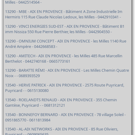
Milles - 0442514564 -
13290 - MBE - AIX EN PROVENCE - Bâtiment A Zone Industrielle Im
Hermiris 115 Rue Claude Nicolas Ledoux, les Milles - 0442910341 -
13290 - VINCI ENERGIES SUD-EST - AIX EN PROVENCE - Bâtiment B1
imm Nissiza 550 Rue Pierre Berthier, les Milles - 0442904550 -
13290 - OMNIUM CONCEPT - AIX EN PROVENCE - les Milles 1140 Rue
André Ampère - 0442668583 -
13290 - AMITECH - AIX EN PROVENCE - les Milles 485 Rue Marcellin
Berthelot - 0442740168 - 0665773161
13290 - BARATTE RÉMI - AIX EN PROVENCE - Les Milles Chemin Quatre
Noix - - 0689393529
13540 - HERVE PATRICK - AIX EN PROVENCE - 2575 Route Puyricard,
Puyricard - - 0615130080
13540 - ROELANDTS RENAUD - AIX EN PROVENCE - 355 Chemin
Gantèse, Puyricard - - 0681312121
13540 - BONNEFOY BERNARD - AIX EN PROVENCE - 78 village Soleil -
0951865770 - 0611813984
13540 - AL-AIX NETWORKS - AIX EN PROVENCE - 85 Rue Oliviers,
Puyricard - - 0609065635