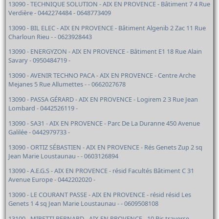
13090 - TECHNIQUE SOLUTION - AIX EN PROVENCE - Bâtiment 7 4 Rue
Verdière - 0442274484 - 0648773409
13090 - BIL ELEC - AIX EN PROVENCE - Bâtiment Algenib 2 Zac 11 Rue
Charloun Rieu - - 0623928443
13090 - ENERGYZON - AIX EN PROVENCE - Bâtiment E1 18 Rue Alain
Savary - 0950484719 -
13090 - AVENIR TECHNO PACA - AIX EN PROVENCE - Centre Arche
Mejanes 5 Rue Allumettes - - 0662027678
13090 - PASSA GÉRARD - AIX EN PROVENCE - Logirem 2 3 Rue Jean
Lombard - 0442526119 -
13090 - SA31 - AIX EN PROVENCE - Parc De La Duranne 450 Avenue
Galilée - 0442979733 -
13090 - ORTIZ SÉBASTIEN - AIX EN PROVENCE - Rés Genets Zup 2 sq
Jean Marie Loustaunau - - 0603126894
13090 - A.E.G.S - AIX EN PROVENCE - résid Facultés Bâtiment C 31
Avenue Europe - 0442202020 -
13090 - LE COURANT PASSE - AIX EN PROVENCE - résid résid Les
Genets 1 4 sq Jean Marie Loustaunau - - 0609508108
13100 - MIRETTI BERNARD - AIX EN PROVENCE - 10 Bis traverse